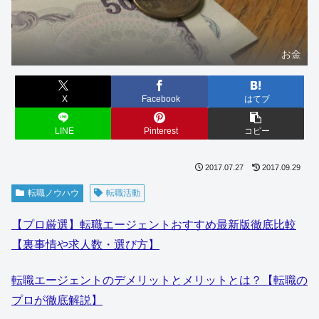
お金
X
Facebook
はてブ
LINE
Pinterest
コピー
2017.07.27
2017.09.29
転職ノウハウ
転職活動
【プロ厳選】転職エージェントおすすめ最新版徹底比較
【裏事情や求人数・選び方】
転職エージェントのデメリットとメリットとは？【転職の
プロが徹底解説】