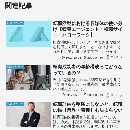
関連記事
転職活動における各媒体の使い分
転職ノウハウ
け【転職エージェント・転職サイ
ト・ハローワーク】
転職活動をしていると、さまざまな媒体
を利用して活動することになります。そ
れぞれ目的が違いますので、しっかり理
解しましょう。
CowBoy
2016.10.03
2025.04.30
転職成功者の年齢構成ってどうな
転職ノウハウ
っているの？
今回の記事は、dodaの調査結果を引用さ
せて頂きながら、転職者の年齢構成につ
いて考えましょう。
CowBoy
2017.05.22
2021.08.19
転職理由を明確にしないと、転職
転職ノウハウ
の軸【業界・職種】も決まらない
転職理由の重要さを把握していない方
は、必見。本記事では、転職理由の重要
性とその理由を説明します。採用担当の