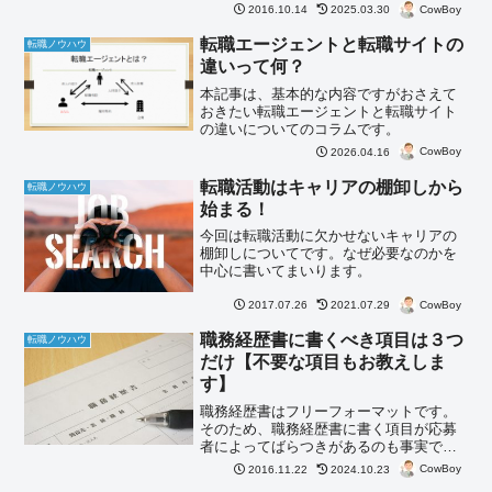
筆者が、徹底解説します。
CowBoy
2016.10.14
2025.03.30
転職エージェントと転職サイトの
転職ノウハウ
違いって何？
本記事は、基本的な内容ですがおさえて
おきたい転職エージェントと転職サイト
の違いについてのコラムです。
CowBoy
2026.04.16
転職活動はキャリアの棚卸しから
転職ノウハウ
始まる！
今回は転職活動に欠かせないキャリアの
棚卸しについてです。なぜ必要なのかを
中心に書いてまいります。
CowBoy
2017.07.26
2021.07.29
職務経歴書に書くべき項目は３つ
転職ノウハウ
だけ【不要な項目もお教えしま
す】
職務経歴書はフリーフォーマットです。
そのため、職務経歴書に書く項目が応募
者によってばらつきがあるのも事実で
す。採用担当者経験の筆者が職務経歴書
CowBoy
2016.11.22
2024.10.23
に書くべき項目と書いても評価されない