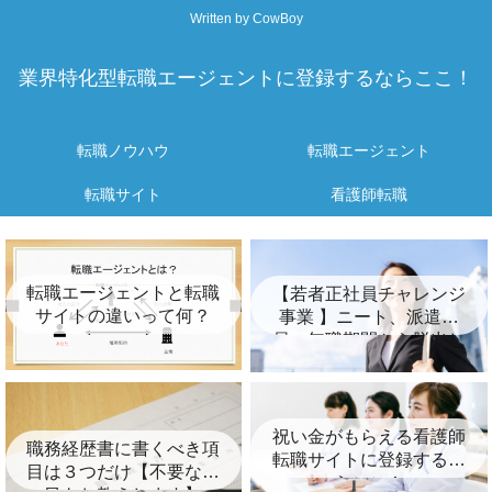
Written by CowBoy
業界特化型転職エージェントに登録するならここ！
転職ノウハウ
転職エージェント
転職サイト
看護師転職
転職エージェントと転職
【若者正社員チャレンジ
サイトの違いって何？
事業 】ニート、派遣社
員、無職期間から脱出し
たいあなたへ！
祝い金がもらえる看護師
職務経歴書に書くべき項
転職サイトに登録するな
目は３つだけ【不要な項
らここ！