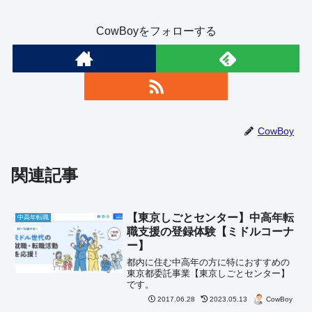
CowBoyをフォローする
CowBoy
関連記事
【東京しごとセンター】中高年転
中高年転職
職支援の登録体験【ミドルコーナ
ー】
都内に住む中高年の方に特におすすめの
東京都委託事業【東京しごとセンター】
です。
CowBoy
2017.06.28
2023.05.13