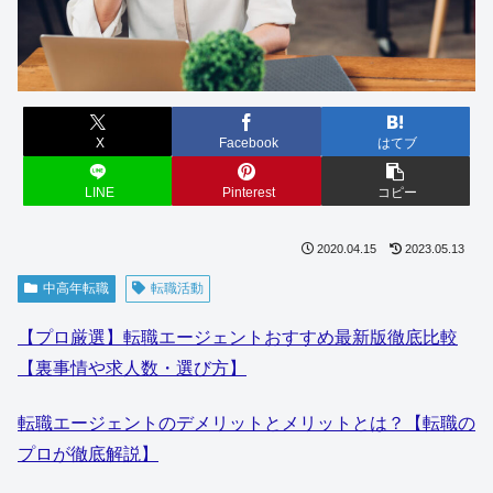
X
Facebook
はてブ
LINE
Pinterest
コピー
2020.04.15
2023.05.13
中高年転職
転職活動
【プロ厳選】転職エージェントおすすめ最新版徹底比較
【裏事情や求人数・選び方】
転職エージェントのデメリットとメリットとは？【転職の
プロが徹底解説】