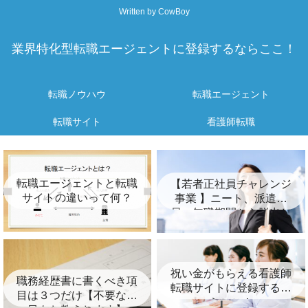
Written by CowBoy
業界特化型転職エージェントに登録するならここ！
転職ノウハウ
転職エージェント
転職サイト
看護師転職
転職エージェントと転職
【若者正社員チャレンジ
サイトの違いって何？
事業 】ニート、派遣社
員、無職期間から脱出し
たいあなたへ！
祝い金がもらえる看護師
職務経歴書に書くべき項
転職サイトに登録するな
目は３つだけ【不要な項
らここ！