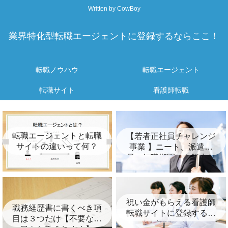
Written by CowBoy
業界特化型転職エージェントに登録するならここ！
転職ノウハウ
転職エージェント
転職サイト
看護師転職
転職エージェントと転職
【若者正社員チャレンジ
サイトの違いって何？
事業 】ニート、派遣社
員、無職期間から脱出し
たいあなたへ！
祝い金がもらえる看護師
職務経歴書に書くべき項
転職サイトに登録するな
目は３つだけ【不要な項
らここ！