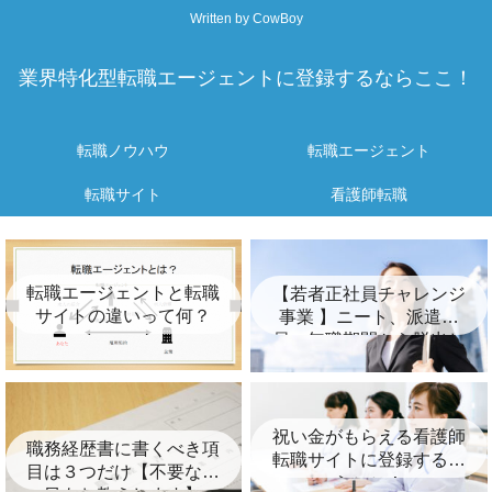
Written by CowBoy
業界特化型転職エージェントに登録するならここ！
転職ノウハウ
転職エージェント
転職サイト
看護師転職
転職エージェントと転職
【若者正社員チャレンジ
サイトの違いって何？
事業 】ニート、派遣社
員、無職期間から脱出し
たいあなたへ！
祝い金がもらえる看護師
職務経歴書に書くべき項
転職サイトに登録するな
目は３つだけ【不要な項
らここ！