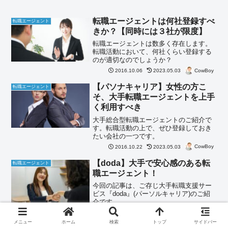
転職エージェントは何社登録すべ
転職エージェント
きか？【同時には３社が限度】
転職エージェントは数多く存在します。
転職活動において、何社くらい登録する
のが適切なのでしょうか？
CowBoy
2016.10.06
2023.05.03
【パソナキャリア】女性の方こ
転職エージェント
そ、大手転職エージェントを上手
く利用すべき
大手総合型転職エージェントのご紹介で
す。転職活動の上で、ぜひ登録しておき
たい会社の一つです。
CowBoy
2016.10.22
2023.05.03
【doda】大手で安心感のある転
転職エージェント
職エージェント！
今回の記事は、ご存じ大手転職支援サー
ビス『doda』(パーソルキャリア)のご紹
介です。
CowBoy
2017.04.05
2025.04.12
メニュー
ホーム
検索
トップ
サイドバー